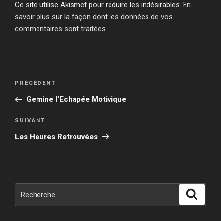
Ce site utilise Akismet pour réduire les indésirables.
En
savoir plus sur la façon dont les données de vos
commentaires sont traitées
.
Navigation
Article
PRÉCÉDENT
de
précédent
Gemine l’Echapée Motivique
l’article
Article
SUIVANT
suivant
Les Heures Retrouvées
Recherche
Reche
pour
: