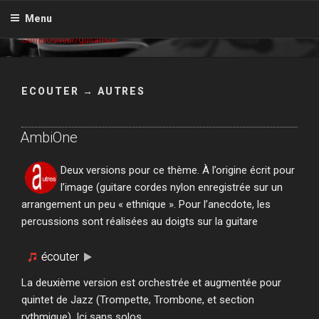
Aller
GILLES GRIGNON
Menu
au
Compositeur/guitariste
contenu
principal
ECOUTER → AUTRES
AmbiOne
Deux versions pour ce thème. À l’origine écrit pour
l’image (guitare cordes nylon enregistrée sur un
arrangement un peu « ethnique ». Pour l’anecdote, les
percussions sont réalisées au doigts sur la guitare
La deuxième version est orchestrée et augmentée pour
quintet de Jazz (Trompette, Trombone, et section
rythmique). Ici sans solos.