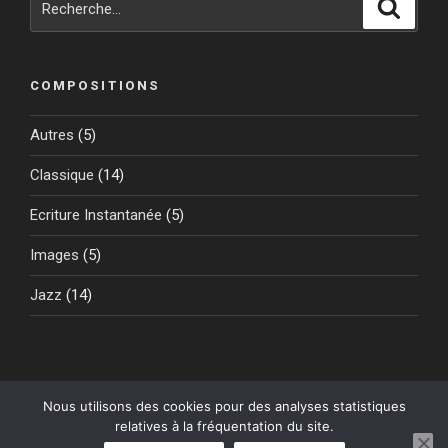
Reche
pour
:
COMPOSITIONS
Autres
(5)
Classique
(14)
Ecriture Instantanée
(5)
Images
(5)
Jazz
(14)
Nous utilisons des cookies pour des analyses statistiques
relatives à la fréquentation du site.
© 2026 - Gilles Grignon -
Mentions légales
-
Politique de