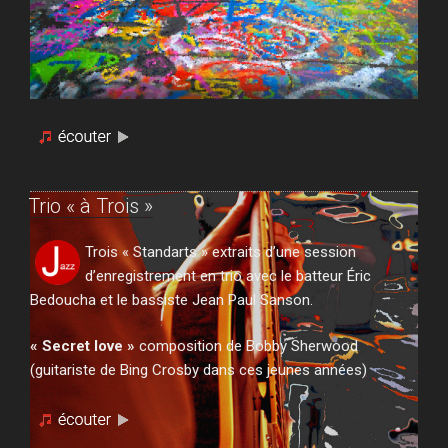
Trio « à Trois »
Trois « Standarts » extraits d’une session
d’enregistrement en trio avec le batteur Éric
Bedoucha et le bassiste Jean Paul Sanson.
« Secret love »
composition de Bobby Sherwood
(guitariste de Bing Crosby dans ces jeunes années)