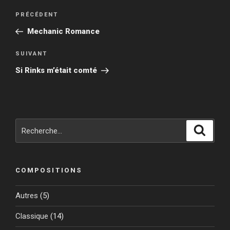
Navigation
Article
PRÉCÉDENT
de
précédent
Mechanic Romance
l’article
Article
SUIVANT
suivant
Si Rinks m’était comté
Recherche
Reche
pour
:
COMPOSITIONS
Autres
(5)
Classique
(14)