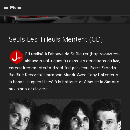
Aller
GILLES GRIGNON
Menu
au
Compositeur/guitariste
contenu
principal
Seuls Les Tilleuls Mentent (CD)
Cd réalisé à l’abbaye de St Riquier (http://www.ccr-
abbaye-saint-riquier.fr) dans les conditions du live,
enregistrement stéréo direct fait par Jean Pierre Smadja.
Big Blue Records/ Harmonia Mundi. Avec Tony Ballester à
la basse, Hugues Hervé à la batterie, et Albin de la Simone
aux piano et claviers