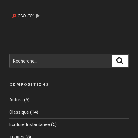
Recherche
Reche
pour
:
COMPOSITIONS
Autres
(5)
Classique
(14)
Ecriture Instantanée
(5)
Images
(5)